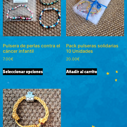
Pulsera de perlas contra el
Pack pulseras solidarias
cáncer infantil
10 Unidades
7.00
€
20.00
€
Seleccionar opciones
Añadir al carrito