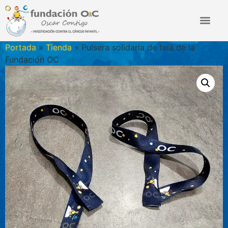
Portada
»
Tienda
»
Pulsera solidaria de tela de la
Fundación OC