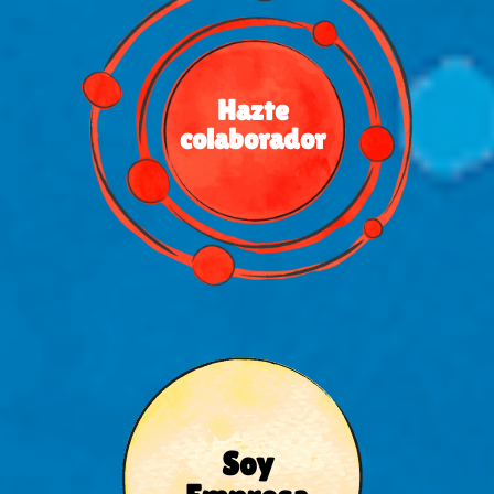
Hazte
colaborador
Soy